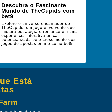
Descubra o Fascinante
Mundo de TheCupids com
bet9
Explore o universo encantador de
TheCupids, um jogo envolvente que
mistura estratégia e romance em uma
experiência interativa única,
potencializada pelo crescimento dos
jogos de apostas online como bet9.
ue Está
tas
nFarm
m jogo inovador que