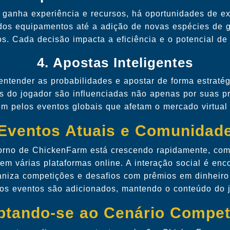
 ganha experiência e recursos, há oportunidades de ex
dos equipamentos até a adição de novas espécies de 
s. Cada decisão impacta a eficiência e o potencial de
4. Apostas Inteligentes
ntender as probabilidades e apostar de forma estratég
s do jogador são influenciadas não apenas por suas p
m pelos eventos globais que afetam o mercado virtual 
Eventos Atuais e Comunidad
rno de ChickenFarm está crescendo rapidamente, com
m várias plataformas online. A interação social é enc
niza competições e desafios com prêmios em dinheiro 
os eventos são adicionados, mantendo o conteúdo do j
tando-se ao Cenário Compet