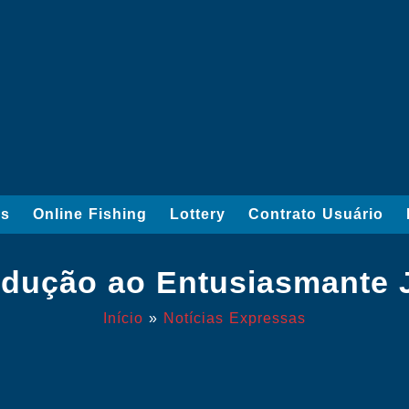
es
Online Fishing
Lottery
Contrato Usuário
dução ao Entusiasmante 
Início
»
Notícias Expressas