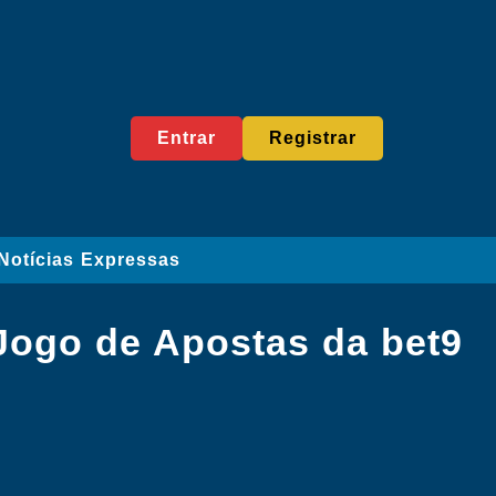
Entrar
Registrar
Notícias Expressas
Jogo de Apostas da bet9