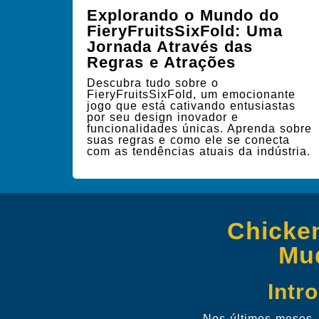
Explorando o Mundo do
FieryFruitsSixFold: Uma
Jornada Através das
Regras e Atrações
Descubra tudo sobre o
FieryFruitsSixFold, um emocionante
jogo que está cativando entusiastas
por seu design inovador e
funcionalidades únicas. Aprenda sobre
suas regras e como ele se conecta
com as tendências atuais da indústria.
Chicke
Mu
Intr
Nos últimos meses,