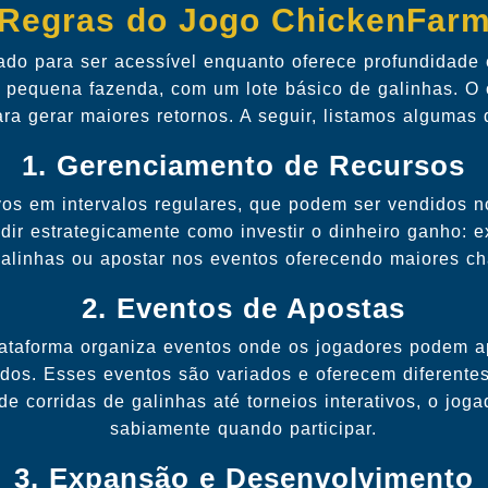
Regras do Jogo ChickenFar
do para ser acessível enquanto oferece profundidade 
 pequena fazenda, com um lote básico de galinhas. O 
ra gerar maiores retornos. A seguir, listamos algumas 
1. Gerenciamento de Recursos
os em intervalos regulares, que podem ser vendidos 
dir estrategicamente como investir o dinheiro ganho: e
alinhas ou apostar nos eventos oferecendo maiores ch
2. Eventos de Apostas
lataforma organiza eventos onde os jogadores podem a
dos. Esses eventos são variados e oferecem diferentes 
 corridas de galinhas até torneios interativos, o jog
sabiamente quando participar.
3. Expansão e Desenvolvimento