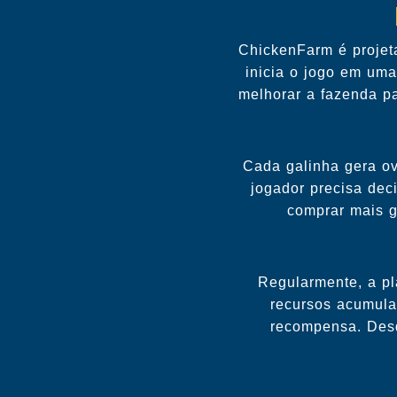
ChickenFarm é projeta
inicia o jogo em uma
melhorar a fazenda pa
Cada galinha gera ov
jogador precisa deci
comprar mais g
Regularmente, a p
recursos acumula
recompensa. Desde