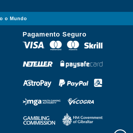
do o Mundo
Pagamento Seguro