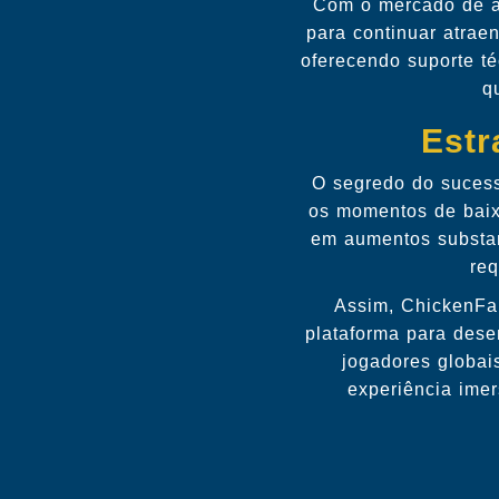
Com o mercado de a
para continuar atrae
oferecendo suporte t
q
Estr
O segredo do sucess
os momentos de baix
em aumentos substan
req
Assim, ChickenFa
plataforma para dese
jogadores globai
experiência imer