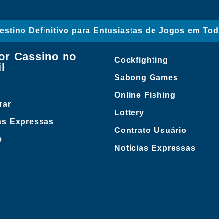
Destino Definitivo para Entusiastas de Jogos em To
or Cassino no
Cockfighting
l
Sabong Games
Online Fishing
rar
Lottery
as Expressas
Contrato Usuário
e
Notícias Expressas