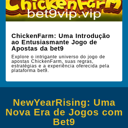
ChickenFarm: Uma Introdução
ao Entusiasmante Jogo de
Apostas da bet9
Explore o intrigante universo do jogo de
apostas ChickenFarm, suas regras,
estratégias e a experiência oferecida pela
plataforma bet9.
NewYearRising: Uma
Nova Era de Jogos com
Bet9