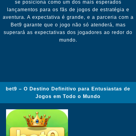
se posiciona como um dos mais esperados
lançamentos para os fãs de jogos de estratégia e
aventura. A expectativa é grande, e a parceria com a
Bet9 garante que o jogo não só atenderá, mas
superará as expectativas dos jogadores ao redor do
mundo.
bet9 – O Destino Definitivo para Entusiastas de
Jogos em Todo o Mundo