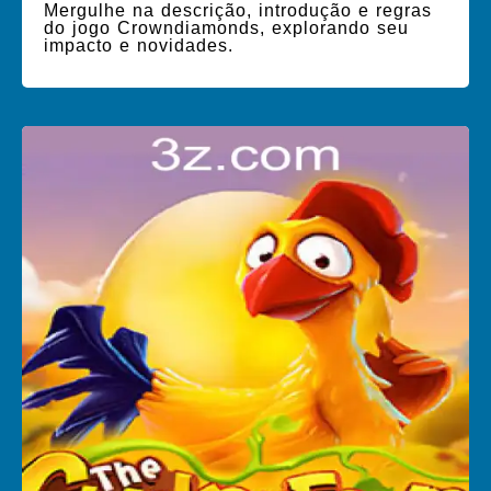
Mergulhe na descrição, introdução e regras
do jogo Crowndiamonds, explorando seu
impacto e novidades.