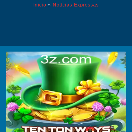
Início
»
Notícias Expressas