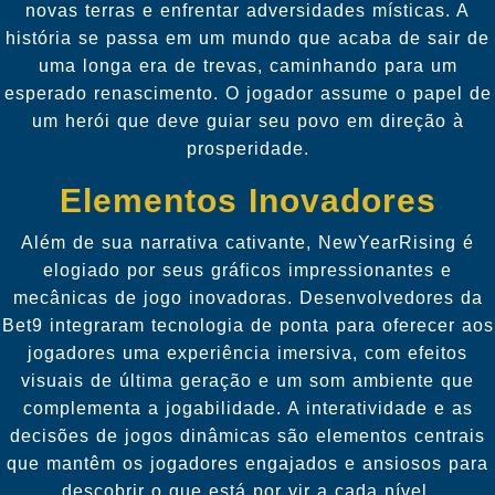
novas terras e enfrentar adversidades místicas. A
história se passa em um mundo que acaba de sair de
uma longa era de trevas, caminhando para um
esperado renascimento. O jogador assume o papel de
um herói que deve guiar seu povo em direção à
prosperidade.
Elementos Inovadores
Além de sua narrativa cativante, NewYearRising é
elogiado por seus gráficos impressionantes e
mecânicas de jogo inovadoras. Desenvolvedores da
Bet9 integraram tecnologia de ponta para oferecer aos
jogadores uma experiência imersiva, com efeitos
visuais de última geração e um som ambiente que
complementa a jogabilidade. A interatividade e as
decisões de jogos dinâmicas são elementos centrais
que mantêm os jogadores engajados e ansiosos para
descobrir o que está por vir a cada nível.