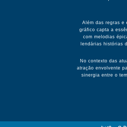
Além das regras e 
gráfico capta a ess
com melodias épica
lendárias história
No contexto das atu
atração envolvente pa
sinergia entre o t