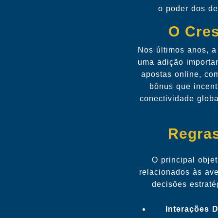
o poder dos d
O Cres
Nos últimos anos, a
uma adição importan
apostas online, co
bônus que incent
conectividade glob
Regra
O principal obje
relacionados às ave
decisões estraté
Interações D