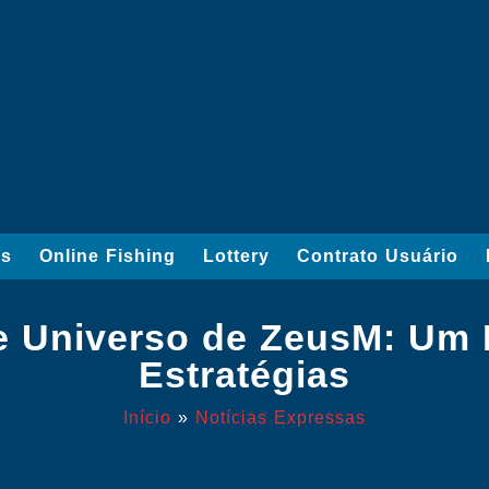
es
Online Fishing
Lottery
Contrato Usuário
e Universo de ZeusM: Um 
Estratégias
Início
»
Notícias Expressas