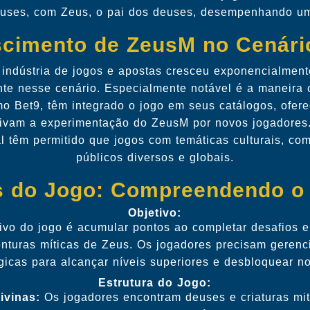
euses, com Zeus, o pai dos deuses, desempenhando um 
cimento de ZeusM no Cenári
 indústria de jogos e apostas cresceu exponencialmen
te nesse cenário. Especialmente notável é a maneira
mo Bet9, têm integrado o jogo em seus catálogos, ofe
ivam a experimentação do ZeusM por novos jogadores.
al têm permitido que jogos com temáticas culturais, c
públicos diversos e globais.
s do Jogo: Compreendendo o
Objetivo:
tivo do jogo é acumular pontos ao completar desafios e
nturas míticas de Zeus. Os jogadores precisam gerenc
gicas para alcançar níveis superiores e desbloquear n
Estrutura do Jogo:
ivinas:
Os jogadores encontram deuses e criaturas mi