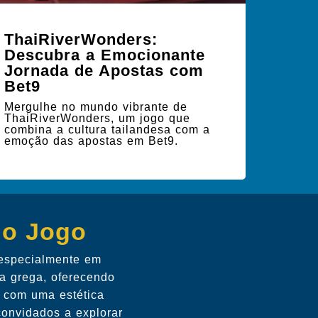
ThaiRiverWonders:
Descubra a Emocionante
Jornada de Apostas com
Bet9
Mergulhe no mundo vibrante de
ThaiRiverWonders, um jogo que
combina a cultura tailandesa com a
emoção das apostas em Bet9.
do Jogo
 especialmente em
ia grega, oferecendo
s com uma estética
convidados a explorar