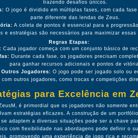
trazendo desafios únicos.
s:
O jogo é dividido em múltiplas fases, com cada fas
parte diferente das lendas de Zeus.
ória:
A coleta de pontos é essencial para a progressão 
s e estratégias são necessários para maximizar essas
Regras Etapas:
:
Cada jogador começa com um conjunto básico de recu
fas:
Durante cada fase, os jogadores precisam completa
para ganhar recursos adicionais e pontos de vitóri
 Outros Jogadores:
O jogo pode ser jogado solo ou e
 com outros jogadores, como trocas e competições dire
atégias para Excelência em 
ZeusM, é primordial que os jogadores não somente en
am estratégias eficazes. A construção de um portfólio
 se adaptem a diversas situações pode ser a chave para 
ico com flexibilidade nas abordagens pode definir o s
veis, promovendo uma experiência de jogo rica e recom