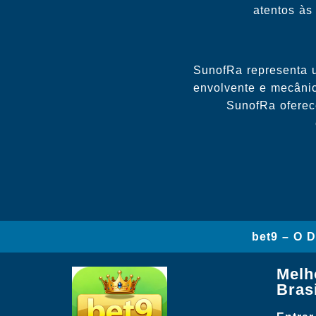
atentos às
SunofRa representa u
envolvente e mecânic
SunofRa oferece
bet9 – O 
Melh
Brasi