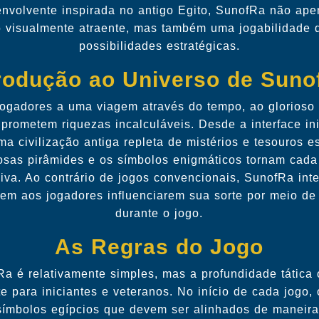
 envolvente inspirada no antigo Egito, SunofRa não ap
o visualmente atraente, mas também uma jogabilidade 
possibilidades estratégicas.
trodução ao Universo de Suno
ogadores a uma viagem através do tempo, ao glorioso 
prometem riquezas incalculáveis. Desde a interface ini
ma civilização antiga repleta de mistérios e tesouros 
osas pirâmides e os símbolos enigmáticos tornam cad
siva. Ao contrário de jogos convencionais, SunofRa int
tem aos jogadores influenciarem sua sorte por meio d
durante o jogo.
As Regras do Jogo
a é relativamente simples, mas a profundidade tática
e para iniciantes e veteranos. No início de cada jogo
símbolos egípcios que devem ser alinhados de maneira 