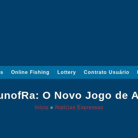
es
Online Fishing
Lottery
Contrato Usuário
unofRa: O Novo Jogo de A
Início
»
Notícias Expressas