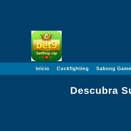
Início
Cockfighting
Sabong Gam
Descubra S