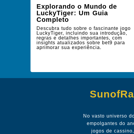
Explorando o Mundo de
LuckyTiger: Um Guia
Completo
Descubra tudo sobre o fascinante jogo
LuckyTiger, incluindo sua introdução,
regras e detalhes importantes, com
insights atualizados sobre bet9 para
aprimorar sua experiência.
SunofRa
No vasto universo d
empolgantes do ano
jogos de cassino