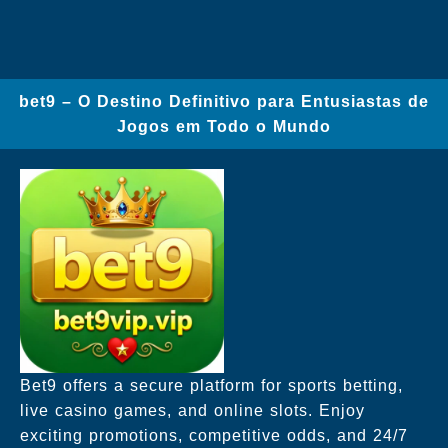
bet9 – O Destino Definitivo para Entusiastas de
Jogos em Todo o Mundo
Bet9 offers a secure platform for sports betting,
live casino games, and online slots. Enjoy
exciting promotions, competitive odds, and 24/7