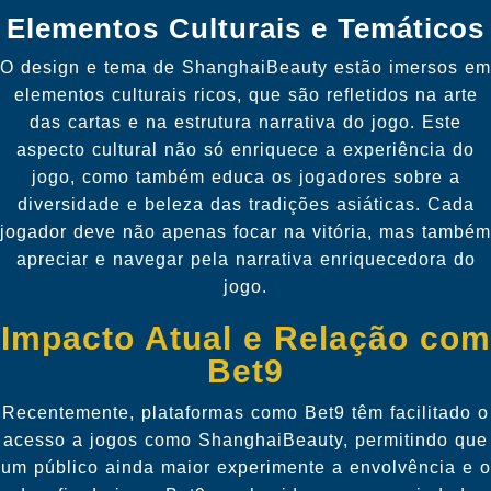
Elementos Culturais e Temáticos
O design e tema de ShanghaiBeauty estão imersos em
elementos culturais ricos, que são refletidos na arte
das cartas e na estrutura narrativa do jogo. Este
aspecto cultural não só enriquece a experiência do
jogo, como também educa os jogadores sobre a
diversidade e beleza das tradições asiáticas. Cada
jogador deve não apenas focar na vitória, mas também
apreciar e navegar pela narrativa enriquecedora do
jogo.
Impacto Atual e Relação com
Bet9
Recentemente, plataformas como Bet9 têm facilitado o
acesso a jogos como ShanghaiBeauty, permitindo que
um público ainda maior experimente a envolvência e o