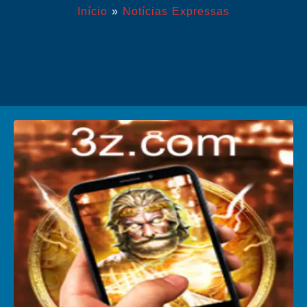
Início
»
Notícias Expressas