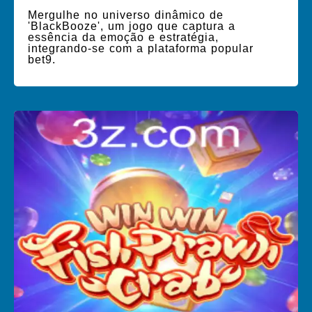
Mergulhe no universo dinâmico de
'BlackBooze', um jogo que captura a
essência da emoção e estratégia,
integrando-se com a plataforma popular
bet9.