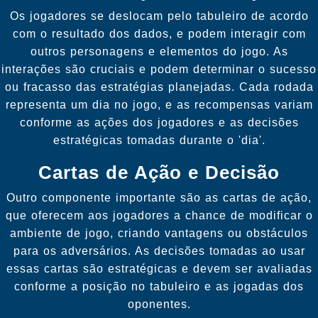
Os jogadores se deslocam pelo tabuleiro de acordo
com o resultado dos dados, e podem interagir com
outros personagens e elementos do jogo. As
interações são cruciais e podem determinar o sucesso
ou fracasso das estratégias planejadas. Cada rodada
representa um dia no jogo, e as recompensas variam
conforme as ações dos jogadores e as decisões
estratégicas tomadas durante o 'dia'.
Cartas de Ação e Decisão
Outro componente importante são as cartas de ação,
que oferecem aos jogadores a chance de modificar o
ambiente de jogo, criando vantagens ou obstáculos
para os adversários. As decisões tomadas ao usar
essas cartas são estratégicas e devem ser avaliadas
conforme a posição no tabuleiro e as jogadas dos
oponentes.