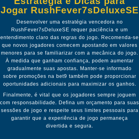
Estratégia e Dicas para
Jogar RushFever7sDeluxeSE
Desenvolver uma estratégia vencedora no
RushFever7sDeluxeSE requer paciência e um
entendimento claro das regras do jogo. Recomenda-se
que novos jogadores comecem apostando em valores
menores para se familiarizar com a mecânica do jogo.
À medida que ganham confiança, podem aumentar
gradualmente suas apostas. Manter-se informado
sobre promoções na bet9 também pode proporcionar
oportunidades adicionais para maximizar os ganhos.
Finalmente, é vital que os jogadores sempre joguem
com responsabilidade. Defina um orçamento para suas
sessões de jogo e respeite seus limites pessoais para
garantir que a experiência de jogo permaneça
divertida e segura.