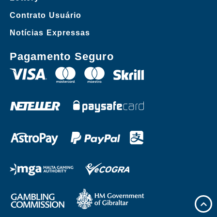
Contrato Usuário
Notícias Expressas
Pagamento Seguro