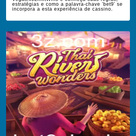
estratégias e como a palavra-chave 'bet9' se
incorpora a esta experiência de cassino.