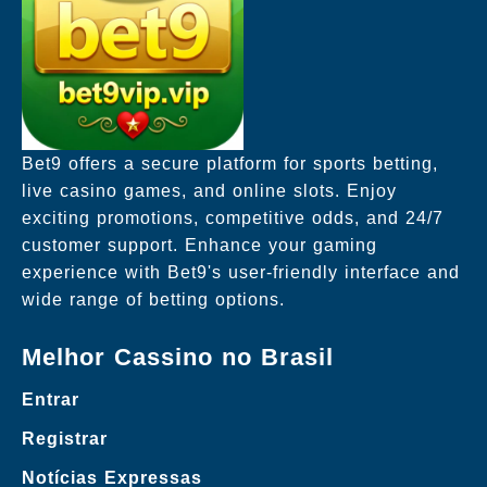
Bet9 offers a secure platform for sports betting,
live casino games, and online slots. Enjoy
exciting promotions, competitive odds, and 24/7
customer support. Enhance your gaming
experience with Bet9's user-friendly interface and
wide range of betting options.
Melhor Cassino no Brasil
Entrar
Registrar
Notícias Expressas