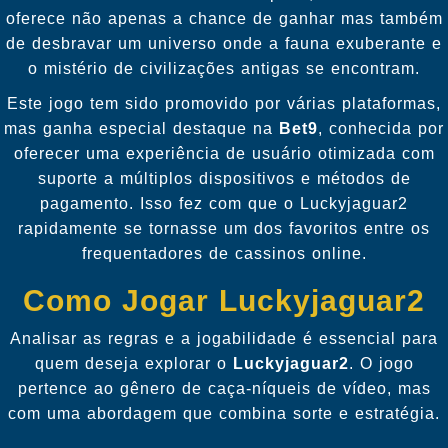
oferece não apenas a chance de ganhar mas também
de desbravar um universo onde a fauna exuberante e
o mistério de civilizações antigas se encontram.
Este jogo tem sido promovido por várias plataformas,
mas ganha especial destaque na
Bet9
, conhecida por
oferecer uma experiência de usuário otimizada com
suporte a múltiplos dispositivos e métodos de
pagamento. Isso fez com que o Luckyjaguar2
rapidamente se tornasse um dos favoritos entre os
frequentadores de cassinos online.
Como Jogar Luckyjaguar2
Analisar as regras e a jogabilidade é essencial para
quem deseja explorar o
Luckyjaguar2
. O jogo
pertence ao gênero de caça-níqueis de vídeo, mas
com uma abordagem que combina sorte e estratégia.