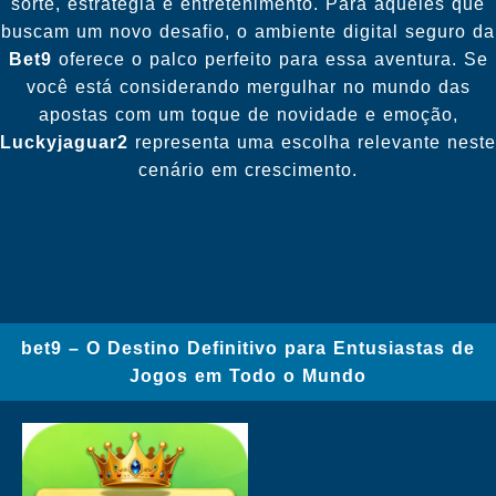
sorte, estratégia e entretenimento. Para aqueles que
buscam um novo desafio, o ambiente digital seguro da
Bet9
oferece o palco perfeito para essa aventura. Se
você está considerando mergulhar no mundo das
apostas com um toque de novidade e emoção,
Luckyjaguar2
representa uma escolha relevante neste
cenário em crescimento.
bet9 – O Destino Definitivo para Entusiastas de
Jogos em Todo o Mundo