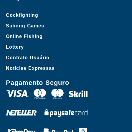
Cockfighting
Sabong Games
Online Fishing
Lottery
Contrato Usuário
Notícias Expressas
Pagamento Seguro