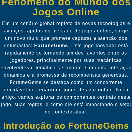
Fenômeno do Mundo dos
Jogos Online
Em um cenário global repleto de novas tecnologias e
avanços rápidos no mercado de jogos online, surge
um novo título que promete capturar a atenção dos
entusiastas:
FortuneGems
. Este jogo inovador está
rapidamente se tornando um dos favoritos entre os
jogadores, principalmente por suas mecânicas
envolventes e temática fascinante. Com uma interação
dinâmica e a promessa de recompensas generosas,
FortuneGems se destaca como um concorrente
formidável no cenário de jogos de azar online. Neste
artigo, vamos explorar os componentes centrais deste
jogo, suas regras, e como ele está impactando o setor
no contexto atual.
Introdução ao FortuneGems