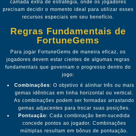
camada extra de estratégia, onde os jogadores
precisam decidir o momento ideal para utilizar esses
recursos especiais em seu benefício.
Regras Fundamentais de
FortuneGems
Para jogar FortuneGems de maneira eficaz, os
jogadores devem estar cientes de algumas regras
fundamentais que governam o progresso dentro do
jogo:
Combinações
: O objetivo é alinhar três ou mais
gemas idênticas em linha horizontal ou vertical.
As combinações podem ser formadas arrastando
gemas adjacentes para trocar suas posições.
Pontuação
: Cada combinação bem-sucedida
concede pontos ao jogador. Combinações
múltiplas resultam em bônus de pontuação.